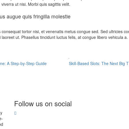
viverra ut nisi. Morbi quis sagittis velit.
ius augue quis fringilla molestie
ras consequat tortor nisi, et venenatis metus congue sed. Sed ultric
i laoreet ut. Phasellus tincidunt luctus felis, at congue libero vehicula a.
ine: A Step-by-Step Guide
Skill-Based Slots: The Next Big 
Follow us on social
hy
e-
nd