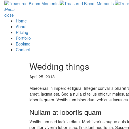
Menu
close
Home
About
Pricing
Portfolio
Booking
Contact
Wedding things
April 25, 2018
Maecenas in imperdiet ligula. Integer convallis pharetra t
amet, lacinia est. Sed a nulla id tellus efficitur male
lobortis quam. Vestibulum bibendum vehicula lacus eu 
Nullam at lobortis quam
Vestibulum sed lacinia diam. Morbi varius augue quis fri
porttitor viverra lobortis ac, tincidunt nec ligula. Su