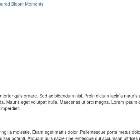
ortor quis ornare. Sed ac bibendum nisl. Proin dictum lacinia mauris a lobo
suada. Mauris eget volutpat nulla. Maecenas ut orci magna. Lorem ipsum do
imperdiet.
ngilla molestie. Etiam eget mattis dolor. Pellentesque porta metus dolor,
spendisse potenti. Aliquam quis sapien pellentesque dui accumsan ultrice